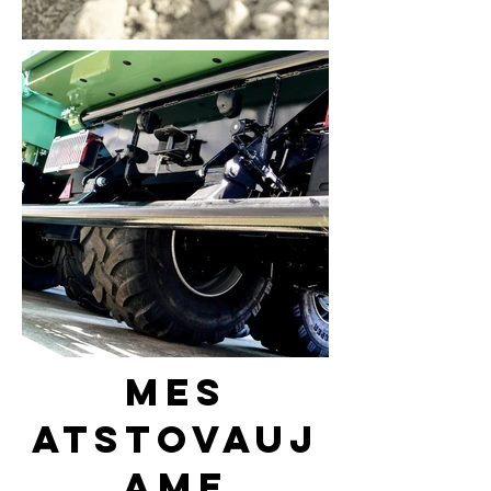
Mes
atstovauj
ame