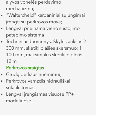
alyvos vonelės perdavimo
mechanizmą;
"Waltercheid" kardaniniai sujungimai
įrengti su perkrovos mova;
Lengvai prieinama vieno sustojimo
patepimo sistema
Techniniai duomenys: Skylės aukštis 2
300 mm, skėtiklio ašies skersmuo: 1
100 mm, maksimalus skėtiklio plotis:
12 m
Perkrovos sraigtas
Grūdų derliaus nuėmimui;
Perkrovos vamzdis hidrauliškai
sulankstomas;
Lengvai įrengiamas visuose PP+
modeliuose.