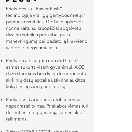
Priekabos su “Power-Push”
technologija yra ilgų gamybos metų ir
patirties rezultatas. Didžiulė apkrovos
norma kartu su kruopščiai apgalvotu
dizainu suteikia priekabai puikų
manevringumą bei padaro ją kiekvieno
vartotojo mėgstamiausia.
Priekaba apsaugota nuo rūdžių ir iš
esmės sukurta visam gyvenimui. ACC
dažų sluoksnis bei dviejų komponentų
akrilinių dažų apdaila užtikrina aukštos
kokybės apsaugą nuo rudžių.
Priekabos dvigubos C profilio rėmas
nepaprastai tvirtas. Priekabos rėmas turi
dešimties metų garantiją žemės ūkio
reikmėms.