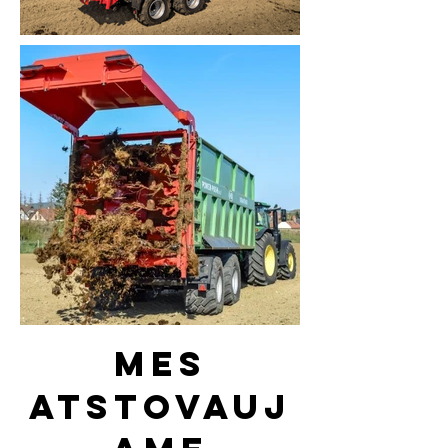
Mes
atstovauj