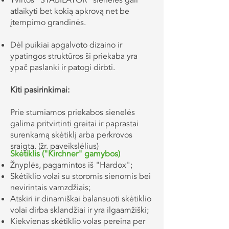
Tvirtos “STABILATOR” sienelės gali
atlaikyti bet kokią apkrovą net be
įtempimo grandinės.
Dėl puikiai apgalvoto dizaino ir
ypatingos struktūros ši priekaba yra
ypač paslanki ir patogi dirbti.
Kiti pasirinkimai:
Prie stumiamos priekabos sienelės
galima pritvirtinti greitai ir paprastai
surenkamą skėtiklį arba perkrovos
sraigtą. (žr. paveikslėlius)
Skėtiklis ("Kirchner" gamybos)​
Žnyplės, pagamintos iš "Hardox";
Skėtiklio volai su storomis sienomis bei
nevirintais vamzdžiais;
Atskiri ir dinamiškai balansuoti skėtiklio
volai dirba sklandžiai ir yra ilgaamžiški;
Kiekvienas skėtiklio volas pereina per