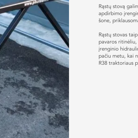
Rąstų stovą gali
apdirbimo įrengin
šone, priklausoma
Rąstų stovas taip
pavaros ritinėliu
įrenginio hidrauli
pačiu metu, kai 
R38 traktoriaus 