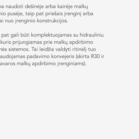
ma naudoti dešinėje arba kairėje malkų
io pusėje, taip pat priešais įrenginį arba
i nuo įrenginio konstrukcijos.
 pat gali būti komplektuojamas su hidrauliniu
, kuris prijungiamas prie malkų apdirbimo
nės sistemos. Tai leidžia valdyti ritinėlį tuo
naudojamas padavimo konvejeris (skirta R30 ir
pavaros malkų apdirbimo įrenginiams).