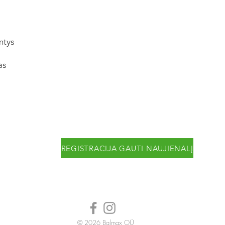
ntys
as
REGISTRACIJA GAUTI NAUJIENALĮ
© 2026
Balmax OÜ