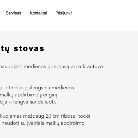
Servisas
Kontaktai
Prisijunk!
tų stovas
naudojant medienos griebtuvą arba krautuvo
ja, ritinėliai palengvina medienos
 malkų apdirbimo įrenginį.
cija – lengva sandėliuoti.
uliuojamas maždaug 20 cm ribose, todėl
 naudoti su įvairiais malkų apdirbimo