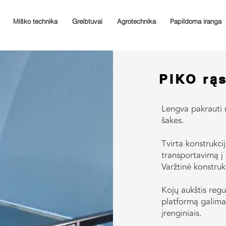
Miško technika
Greibtuvai
Agrotechnika
Papildoma iranga
PIKO rąs
Lengva pakrauti 
šakes.
Tvirta konstrukci
transportavimą į
Varžtinė konstruk
Kojų aukštis reg
platformą galima
įrenginiais.