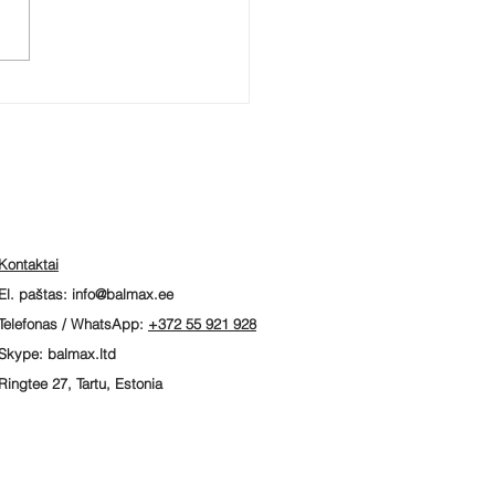
ektyvus
švietimas
škų ūkio
ityje
Kontaktai
El. paštas:
info@balmax.ee
Telefonas / WhatsApp:
+372 55 921 928
Skype: balmax.ltd
Ringtee 27, Tartu, Estonia