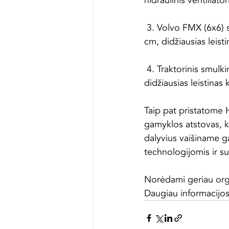
hidraulinis ventiliator
 3. Volvo FMX (6x6)
cm, didžiausias leis
 4. Traktorinis smul
didžiausias leistina
Taip pat pristatome 
gamyklos atstovas, ku
dalyvius vaišiname ga
technologijomis ir su
Norėdami geriau orga
Daugiau informacijos