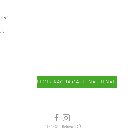
ntys
as
REGISTRACIJA GAUTI NAUJIENALĮ
© 2026
Balmax OÜ