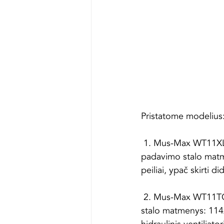
Pristatome modelius
 1. Mus-Max WT11XL
padavimo stalo matm
peiliai, ypač skirti d
 2. Mus-Max WT11TG
stalo matmenys: 114x