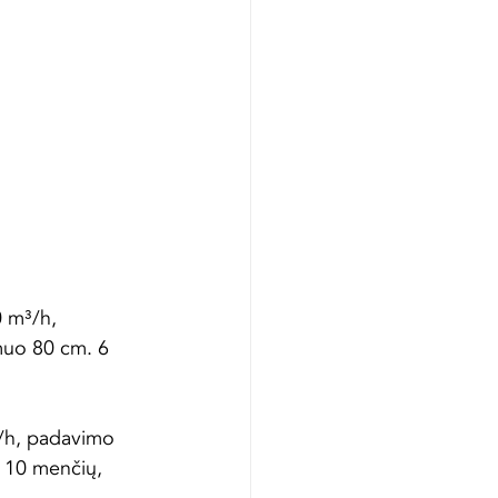
 m³/h, 
muo 80 cm. 6 
/h, padavimo 
 10 menčių, 