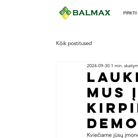
PIRKTI!
Kõik postitused
2024-09-30
1 min. skaity
LAUK
MUS 
KIRP
DEMO
Kviečiame jūsų įmon