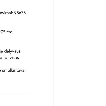
avimai: 98x75 
x75 cm, 
je dalyvaus 
e to, visus 
e smulkintuvai.