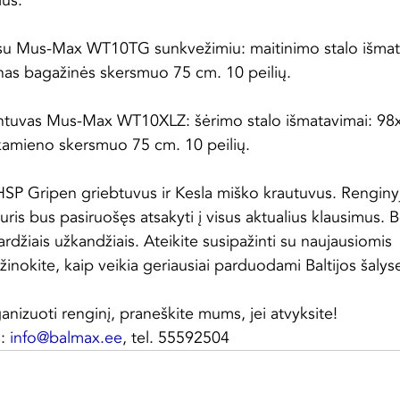
ius.
 su Mus-Max WT10TG sunkvežimiu: maitinimo stalo išmat
tinas bagažinės skersmuo 75 cm. 10 peilių.
kintuvas Mus-Max WT10XLZ: šėrimo stalo išmatavimai: 98
s kamieno skersmuo 75 cm. 10 peilių.
HSP Gripen griebtuvus ir Kesla miško krautuvus. Renginy
ris bus pasiruošęs atsakyti į visus aktualius klausimus. B
rdžiais užkandžiais. Ateikite susipažinti su naujausiomis 
žinokite, kaip veikia geriausiai parduodami Baltijos šalys
nizuoti renginį, praneškite mums, jei atvyksite!
: 
info@balmax.ee
, tel. 55592504