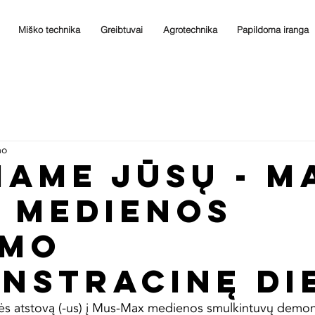
Miško technika
Greibtuvai
Agrotechnika
Papildoma iranga
mo
IAME JŪSŲ - M
Į MEDIENOS
IMO
NSTRACINĘ DI
ės atstovą (-us) į Mus-Max medienos smulkintuvų demon