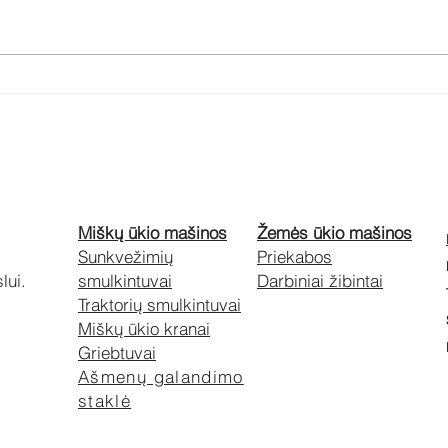
Mus-Max
Ef
ap
demonstracinė
mi
diena 2026:
akimirkos ir
sr
nuotraukos
Miškų ūkio mašinos
Žemės ūkio mašinos
Sunkvežimių
Priekabos
lui.
smulkintuvai
Darbiniai žibintai
Traktorių smulkintuvai
Miškų ūkio kranai
Griebtuvai
Ašmenų galandimo
staklė