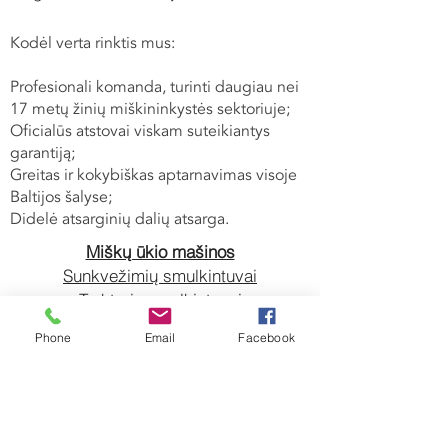
Kodėl verta rinktis mus:
Profesionali komanda, turinti daugiau nei
17 metų žinių miškininkystės sektoriuje;
Oficialūs atstovai viskam suteikiantys
garantiją;
Greitas ir kokybiškas aptarnavimas visoje
Baltijos šalyse;
Didelė atsarginių dalių atsarga.
Miškų ūkio mašinos
Sunkvežimių smulkintuvai
Traktorių smulkintuvai
Miškų ūkio kranai
Phone
Email
Facebook
Griebtuvai
Ašmenų galandimo staklė
Žemės ūkio mašinos