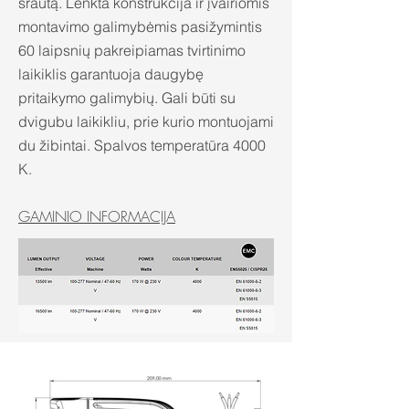
srautą. Lenkta konstrukcija ir įvairiomis
montavimo galimybėmis pasižymintis
60 laipsnių pakreipiamas tvirtinimo
laikiklis garantuoja daugybę
pritaikymo galimybių. Gali būti su
dvigubu laikikliu, prie kurio montuojami
du žibintai. Spalvos temperatūra 4000
K.
GAMINIO INFORMACIJA