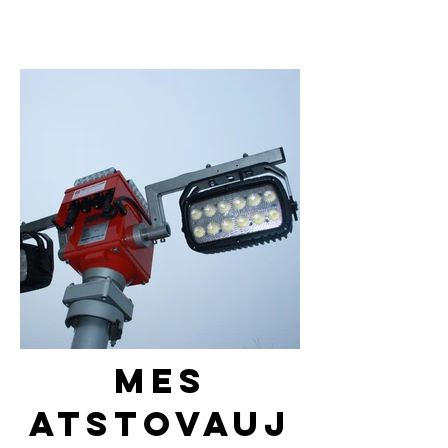
Mes
atstovauj