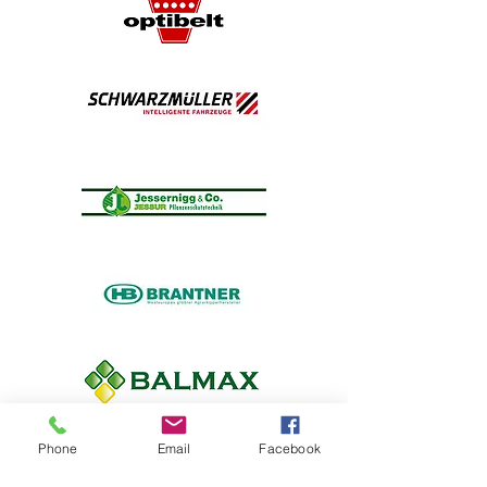
Susisiekite su mumis. Siūlome nemokamą
Phone
Email
Facebook
konsultaciją jūsų verslui.
Mes taip pat