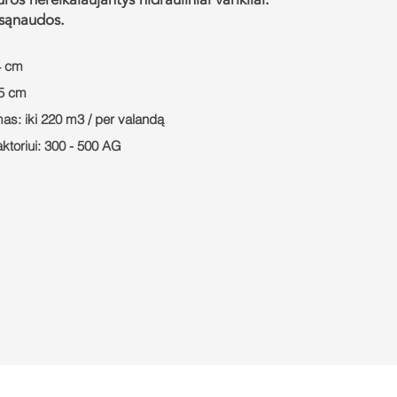
 sąnaudos.
4 cm
75 cm
s: iki 220 m3 / per valandą
aktoriui: 300 - 500 AG