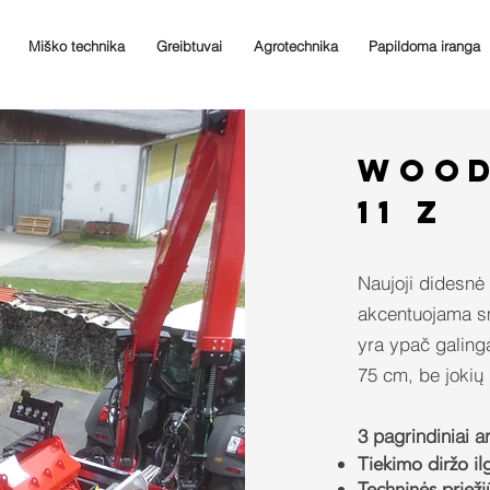
Miško technika
Greibtuvai
Agrotechnika
Papildoma iranga
Wood
11 Z
Naujoji didesnė
akcentuojama s
yra ypač galing
75 cm, be jokių
3 pagrindiniai a
Tiekimo diržo il
Techninės priežiū