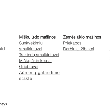
Miškų ūkio mašinos
Žemės ūkio mašinos
Sunkvežimių
Priekabos
lui.
smulkintuvai
Darbiniai žibintai
Traktorių smulkintuvai
Miškų ūkio kranai
Griebtuvai
Ašmenų galandimo
staklė
ntys