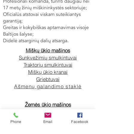
Profesionali komanda, turinti daugiau nei
17 metų žinių miškininkystės sektoriuje;
Oficialūs atstovai viskam suteikiantys
garantiją;
Greitas ir kokybiškas aptarnavimas visoje
Baltijos šalyse;
Didelė atsarginių dalių atsarga.
Miškų ūkio mašinos
Sunkvežimių smulkintuvai
Traktorių smulkintuvai
Miškų ūkio kranai
Griebtuvai
Ašmenų galandimo staklė
Žemės ūkio mašinos
Priekabos
Darbiniai žibintai
Phone
Email
Facebook